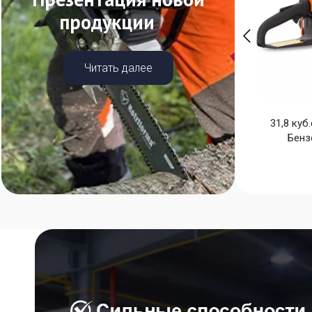
продукции
.
Читать далее
31,8 куб
Бенз