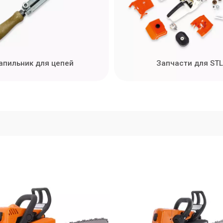
апильник для цепей
Запчасти для STL