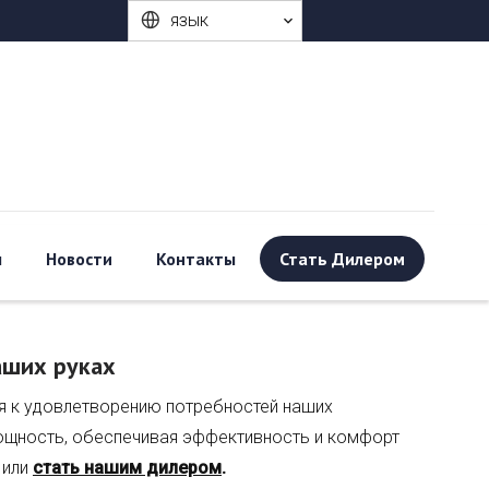
язык
ы
Новости
Контакты
Стать Дилером
аших руках
ия к удовлетворению потребностей наших
мощность, обеспечивая эффективность и комфорт
или
стать нашим дилером
.