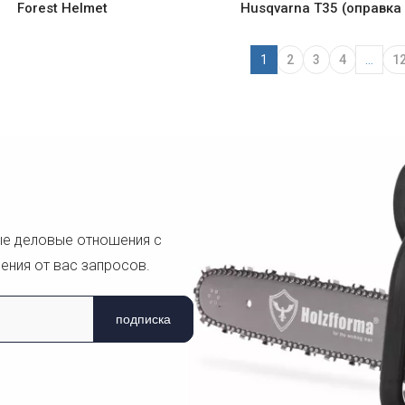
Forest Helmet
Husqvarna T35 (оправка
Замена OEM # 531 00 
1
2
3
4
...
1
ые деловые отношения с
ения от вас запросов.
подписка