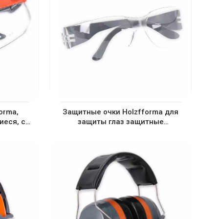
orma,
Защитные очки Holzfforma для
иеся, с
защиты глаз защитные
с защитой
антипрозрачные очки
очки,
, очки