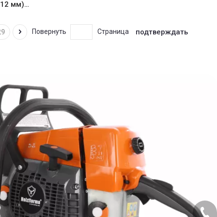
 12 мм)
92-69
подтверждать
Повернуть
Страница
29
+86-