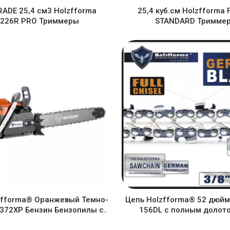
ADE 25,4 см3 Holzfforma
25,4 куб.см Holzfforma
F226R PRO Триммеры
STANDARD Тримме
zfforma® Оранжевый Темно-
Цепь Holzfforma® 52 дюйма
372XP Бензин Бензопилы с
156DL с полным долот
шиной 18", 45 см.
бензопилы STL Husqv