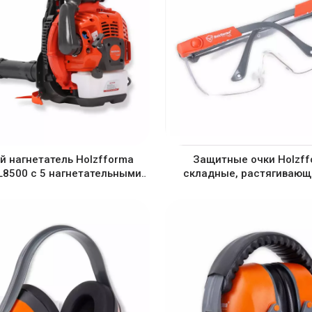
й нагнетатель Holzfforma
Защитные очки Holzff
FL8500 с 5 нагнетательными
складные, растягивающ
трубками
защитой от запотевания, 
от царапин, защитные 
защитные, прозрачные