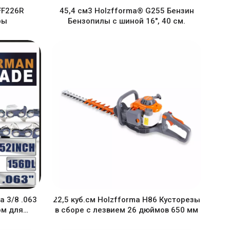
 FF226R
45,4 см3 Holzfforma® G255 Бензин
ры
Бензопилы с шиной 16", 40 см.
 3/8 .063
22,5 куб.см Holzfforma H86 Кусторезы
ом для
в сборе с лезвием 26 дюймов 650 мм
arna