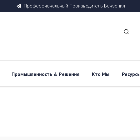
Профессиональный
Производитель
Бензопил

Промышленность & Pешения
Кто Мы
Ресурс