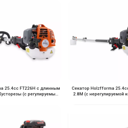
ma 25.4cc FT226H с длинным
Секатор Holzfforma 25.4c
Кусторезы (с регулируемыми
2.8M (с нерегулируемой 
ножницами)
передач)