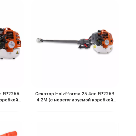
c FP226A
Секатор Holzfforma 25.4cc FP226B
коробкой
4.2M (с нерегулируемой коробкой
передач)