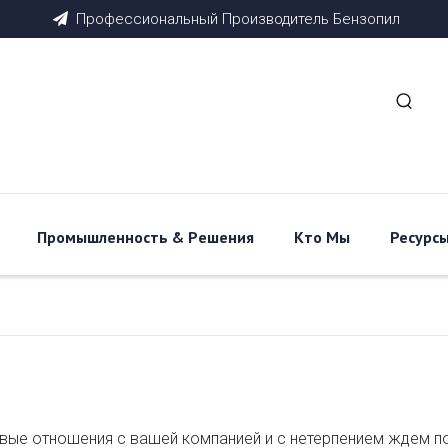
Профессиональный
Производитель
Бензопил

Промышленность & Pешения
Кто Мы
Ресурс
ые отношения с вашей компанией и с нетерпением ждем по