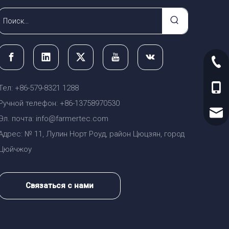
+86-
Тел: +86-579-8321 1288
+86-
Ручной телефон: +86-13758970530
sale
Эл. почта: info@farmertec.com
Адрес: № 11, Лулин Норт Роуд, район Цюцзян, город
Цюйчжоу
Связаться с нами