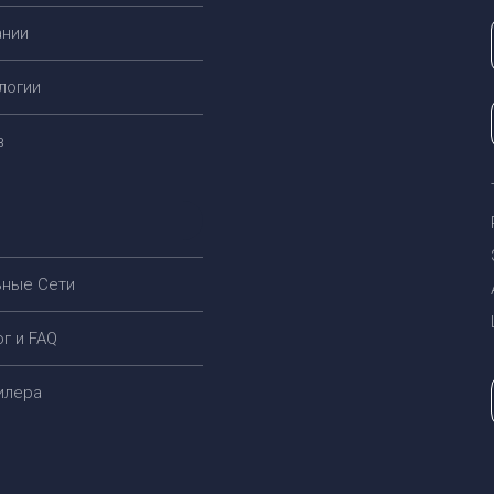
ании
логии
в
ьные Cети
ог и FAQ
дилера