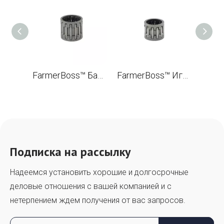
FarmerBoss™ Барабанный подшипник с игольчатым сепаратором 14.3x17.5x16 для Husqvarna 288 Щеткорез OEM 503 25 30-01
FarmerBoss™ Игольчатый ролик поршня 13x17x17 для Husqvarna 288 Щеткорез OEM 503 25 61-01
Подписка на рассылку
Надеемся установить хорошие и долгосрочные
деловые отношения с вашей компанией и с
нетерпением ждем получения от вас запросов.