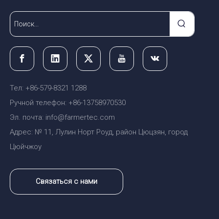
Тел: +86-579-8321 1288
Ручной телефон: +86-13758970530
Эл. почта: info@farmertec.com
Адрес: № 11, Лулин Норт Роуд, район Цюцзян, город
Цюйчжоу
Связаться с нами