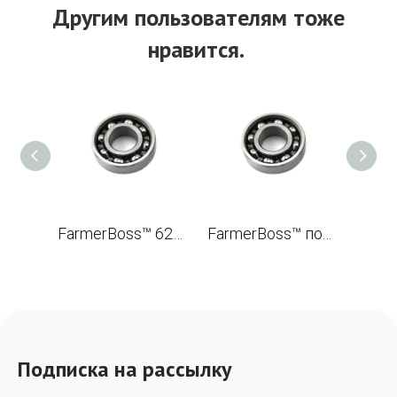
Другим пользователям тоже
нравится.
FarmerBoss™ 6203 Шариковый подшипник с канавкой 17*40*12
FarmerBoss™ подлинный NSK 6203 Шариковый подшипник с канавкой 17*40*12
Подписка на рассылку