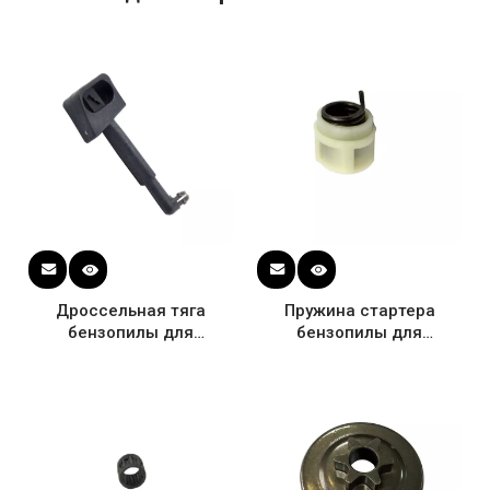
Дроссельная тяга
Пружина стартера
бензопилы для
бензопилы для
Husqvarna 36 41 136 137
Husqvarna 136 137 141
141 142 уровня OEM #
142 OEM # 530021180
530029831
530059677