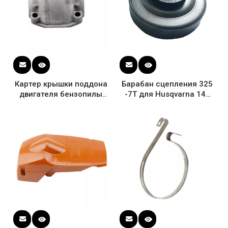
Картер крышки поддона
Барабан сцепления 325
двигателя бензопилы
-7T для Husqvarna 142
для Husqvarna 137 142
OEM 530047061
OEM # 530049794