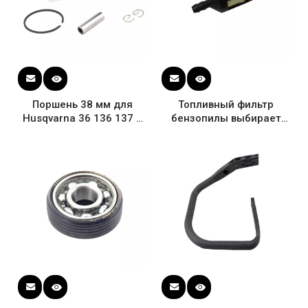
Поршень 38 мм для
Топливный фильтр
Husqvarna 36 136 137 с
бензопилы выбирает
кольцевым штифтом,
тело для Хускварна 137
стопорное кольцо,
142 ОЭМ # 530014497
бензопила 530 06 99 40