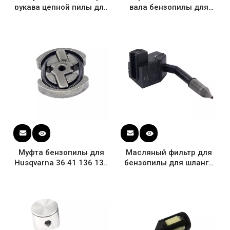
рукава цепной пилы для
вала бензопилы для
Husqvarna 41 136 141
Husqvarna 36 41 141 136
142 OEM # 530029814
142 137 OEM #
530029794
Муфта бензопилы для
Масляный фильтр для
Husqvarna 36 41 136 137
бензопилы для шланга
141 142 OEM #
Husqvarna 36 41 136 137
530014949
141 142 OEM #
545037101