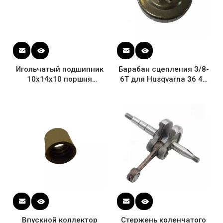
Игольчатый подшипник
Барабан сцепления 3/8-
10x14x10 поршня
6T для Husqvarna 36 41
бензопилы для
136 137 141 142 Цепная
Husqvarna 36 41 136 137
звездочка бензопилы
141 142
OEM # 530047061
Впускной коллектор
Стержень коленчатого