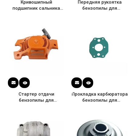
Кривошипный
Передняя рукоятка
подшипник сальника
бензопилы для
бензопилы для
Husqvarna 142 OEM #
Husqvarna 136 137 141
530059961
142 OEM # 530056363
Стартер отдачи
Прокладка карбюратора
бензопилы для
бензопилы для
Husqvarna 137 142 OEM
Husqvarna 136 137 141
# 530071968
142 OEM # 530019172