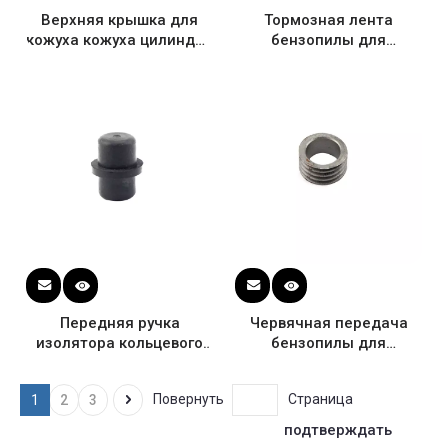
Верхняя крышка для
Тормозная лента
кожуха кожуха цилиндра
бензопилы для
бензопилы Husqvarna
Husqvarna 136 137 141
137 142 OEM #
142 OEM # 530052232
530059960
Передняя ручка
Червячная передача
изолятора кольцевого
бензопилы для
буфера бензопилы для
Husqvarna 36 41 136 137
Husqvarna 137 142 OEM
141 142 OEM #
Повернуть
Страница
1
2
3
# 530052439
530029833
подтверждать