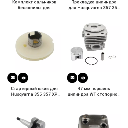
Комплект сальников
Прокладка цилиндра
бензопилы для
для Husquvarna 357 359
Husqvarna 51 55 254 257
бензопилы OEM 503 96
262 357 359 OEM #
66-01
505275719
Стартерный шкив для
47 мм поршень
Husqvarna 355 357 XP
цилиндра WT стопорное
357xpg Epa 359 и Epa
кольцо штифта для
Jonsered 2156 2159
Husqvarna 357 359 OEM
бензопилы # 537 06 59
# 537 15 73 02
01