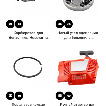
Карбюратор для
Новый узел сцепления
бензопилы Husqvarna
для бензопилы
357 357XP 359 359XP #
Husqvarna 357 357xp 359
505203001, Zama C3-
# 537 103 401
EL42
Поршневое кольцо
Ручной стартер для