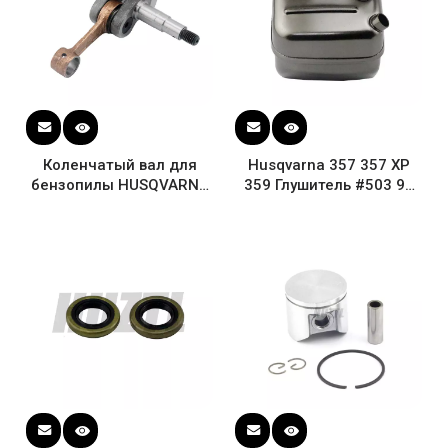
Коленчатый вал для
Husqvarna 357 357 XP
бензопилы HUSQVARNA
359 Глушитель #503 91
357 357XP 359
76-01