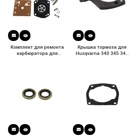
Комплект для ремонта
Крышка тормоза для
карбюратора для
Husqvarna 340 345 346
Husqvarna 357 359 и
346 XP 350 351 353 355
совместим с Walbro K22-
357 359 OEM # 537 10
HDA
80-01