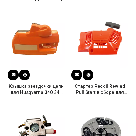
Крышка звездочки цепи
Стартер Recoil Rewind
для Husqvarna 340 345
Pull Start в сборе для
346 XP 350 351 353 357
Husqvarna 357 357XP
359 OEM # 537 10 78 01
359 бензопилы Новый