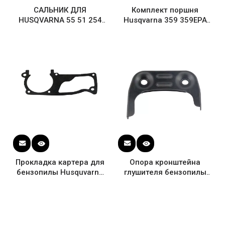
САЛЬНИК ДЛЯ
Комплект поршня
HUSQVARNA 55 51 254
Husqvarna 359 359EPA
257 262 357 359 ЦЕПНАЯ
47 мм WT Стопорное
ПИЛА
кольцо штифта OEM #
537 15 72-02
Прокладка картера для
Опора кронштейна
бензопилы Husquvarna
глушителя бензопилы
357 359
Husqvarna 355 357 XP
359 EPA 503 91 74-01