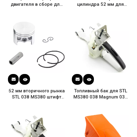
двигателя в сборе для
цилиндра 52 мм для
бензопилы STL MS380
бензопилы STL 038
MS381 # 1119 020 2103
Magnum MS380 1119 020
1202 с стопорным
кольцом
52 мм вторичного рынка
Топливный бак для STL
STL 038 MS380 штифт
MS380 038 Magnum 038
поршневого кольца
AV MS381 Бензопила
стопорное кольцо
Корпус бензобака
бензопилы 1119 030
задняя ручка в сборе
2003
#1119 350 0852