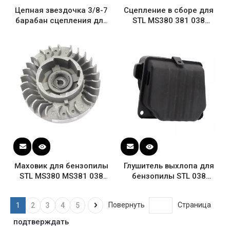
Цепная звездочка 3/8-7
Сцепление в сборе для
барабан сцепления для
STL MS380 381 038
бензопилы STL 038
бензопилы 1119 160
MS380 MS381 1119 640
2002
2000
Маховик для бензопилы
Глушитель выхлопа для
STL MS380 MS381 038
бензопилы STL 038
1119 400 1206
MS380 MS381 1119 007
1005
Повернуть
Страница
1
2
3
4
5
подтверждать