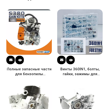
Полные запасные части
Винты 360IN1, болты,
для бензопилы
гайки, зажимы для
Holzfforma G388 STL 038
большинства бензопил
MS380 MS381, детали
STL MS880 MS661 MS660
STL 038, детали STL
MS461 MS460 MS440
MS380, картер,
MS441 MS390 MS361
коленчатый вал,
MS360 MS260 MS250
карбюратор, топливный
MS230 MS200T MS192T
бак, цилиндр, поршень
MS180 MS170