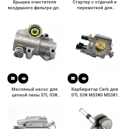
Крышка очистителя
Стартер с отдачей и
воздушного фильтра для
перемоткой для
STL 038 MS380 MS381
бензопилы STL MS380
038 AV SUPER MAGNUM
MS381 038 1119 080
Бензопила 1119 140
2100
1906
Масляный насос для
Карбюратор Carb для
цепной пилы STL 038
STL 038 MS380 MS381
MS380 MS381 1119 640
MS382 бензопила OEM
3200
1119 120 0612