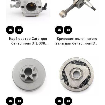
Карбюратор Carb для
Кривошип коленчатого
бензопилы STL 038
вала для бензопилы STL
MS380 MS381 1119 120
038 MS380 MS381 1119
0605
030 0400