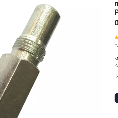
П
М
К
К