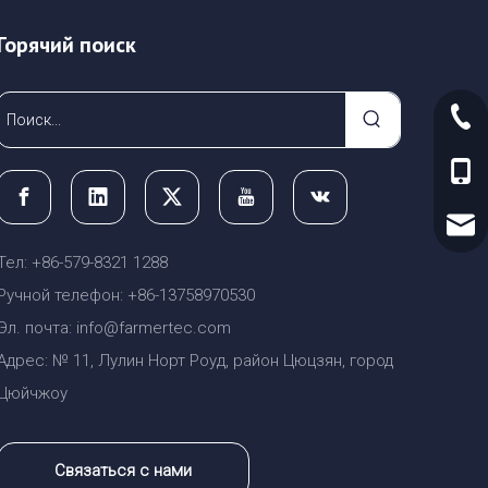
Горячий поиск
+86-
+86-
sale
Тел: +86-579-8321 1288
Ручной телефон: +86-13758970530
Эл. почта: info@farmertec.com
Адрес: № 11, Лулин Норт Роуд, район Цюцзян, город
Цюйчжоу
Связаться с нами