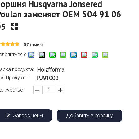
поршня Husqvarna Jonsered
Poulan заменяет OEM 504 91 06
05
0 Отзывы
оделиться с:
арка продукта:
Holzfforma
од Продукта:
PJ91008
оличество:
Запрос цены
Добавить в корзину