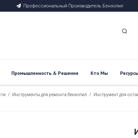
Профессиональный
Производитель
Бензопил

Промышленность & Pешения
Кто Мы
Ресурс
сти
/
Инструменты для ремонта бензопил
/
Инструмент для оста