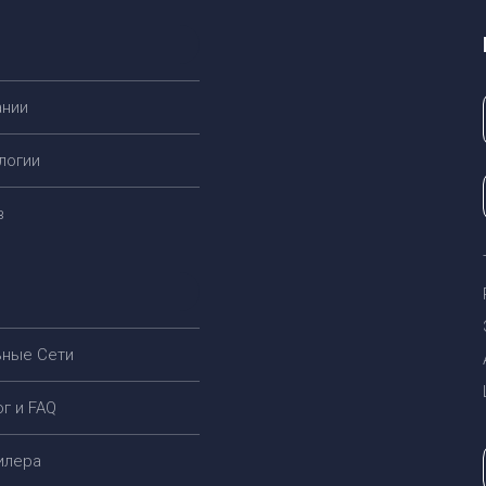
ании
логии
в
ьные Cети
ог и FAQ
дилера