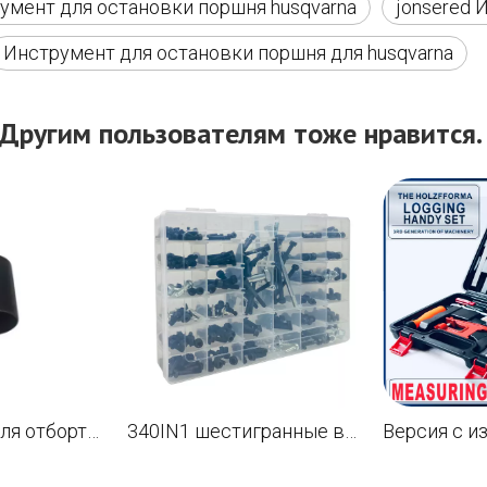
умент для остановки поршня husqvarna
jonsered 
Инструмент для остановки поршня для husqvarna
Другим пользователям тоже нравится
Инструмент для отбортовки масляного уплотнения для Husqvarna 61 55 357 Картер коленчатого вала бензопилы
340IN1 шестигранные винты с фланцем и гайки для большинства бензопил Husqvarna 137 142 50 51 55 61 268 272 281 288 340 345 350 353 357 359 362 365 372 394 395 435 440 445 4 50