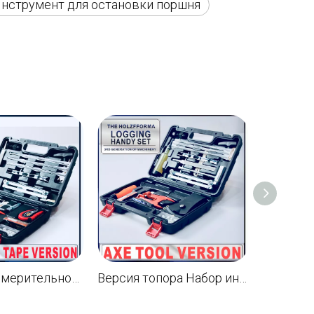
Инструмент для остановки поршня
.
Версия с измерительной лентой Набор инструментов Удобный набор для лесозаготовки Съемник маховика Стопор поршня Пила цепной пилы Опиловка пень Тиски Цепной точилка для напильников 4,0 мм 4,8 мм 5,5 мм Набор для заточки Винты Гайки
Версия топора Набор инструментов Удобный набор для лесозаготовки Съемник маховика Бензопила Опиловка пень Тиски Цепь Точилка для напильников 4,0 мм 4,8 мм 5,5 мм Набор для заточки T27 Отвертка Рукоятка стартера Винты Гайки