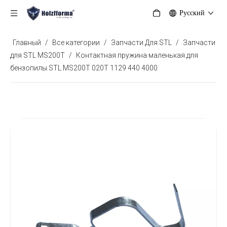
Pусский
Главный
/
Все категории
/
Запчасти Для STL
/
Запчасти
для STL MS200T
/
Контактная пружина маленькая для
бензопилы STL MS200T 020T 1129 440 4000