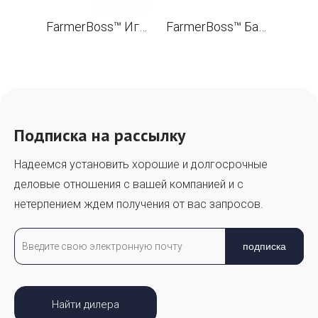
FarmerBoss™ Игольчатый ролик поршня 9x12x10 для STL MS200T 020T Щеткорез OEM 9512 003 2030
FarmerBoss™ Барабанный подшипник с игольчатым сепаратором 10x13x13 для STL MS200T 020T Щеткорез OEM 9512 933 2270
Подписка на рассылку
Надеемся установить хорошие и долгосрочные
деловые отношения с вашей компанией и с
нетерпением ждем получения от вас запросов.
подписка
Найти дилера