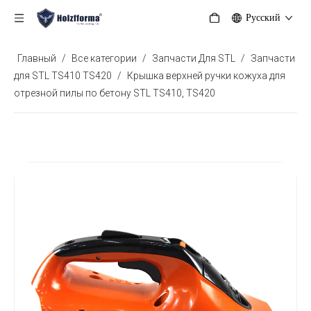
Pусский
Главный
/
Все категории
/
Запчасти Для STL
/
Запчасти
для STL TS410 TS420
/
Крышка верхней ручки кожуха для
отрезной пилы по бетону STL TS410, TS420