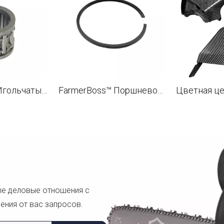
FarmerBoss™ Игольчатый ролик поршня 12x17x13 для STL TS700 TS800 Бетонорез MS660 Щеткорез OEM 9512 003 3281
FarmerBoss™ Поршневое кольцо 56x1,2 мм
ые деловые отношения с
ения от вас запросов.