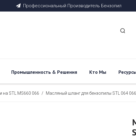
Профессиональный
Производитель
Бензопил

Промышленность & Pешения
Кто Мы
Ресурс
и на STL MS660 066
/
Масляный шланг для бензопилы STL 064 06