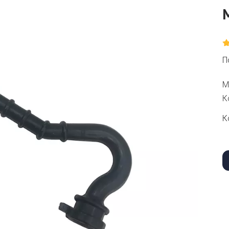
П
М
К
К