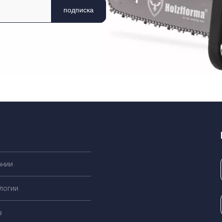
подписка
ании
логии
в