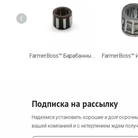
FarmerBoss™ Барабанный подшипник с игольчатым сепаратором 10x16x12 для STL MS361 MS360 MS440 MS460 MS660 Щеткорез OEM 9512 933 2380
Подписка на рассылку
Надеемся установить хорошие и долгосрочн
вашей компанией и с нетерпением ждем получ