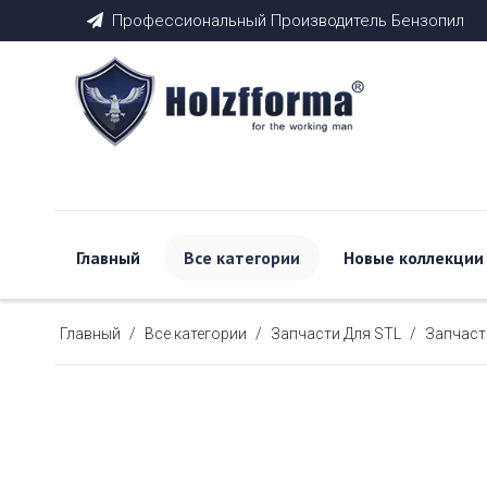
Профессиональный Производитель Бензопил

Главный
Все категории
Новые коллекции
Главный
/
Все категории
/
Запчасти Для STL
/
Запчаст