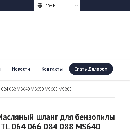
язык
ы
Новости
Контакты
Стать Дилером
6 084 088 MS640 MS650 MS660 MS880
Масляный шланг для бензопилы
STL 064 066 084 088 MS640