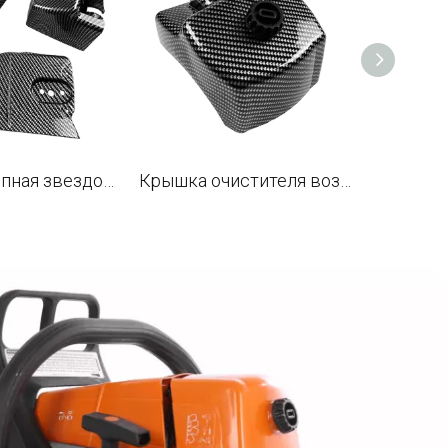
Цветная цепная звездочка из углеродного волокна, верхний кожух, крышка воздушного фильтра для бензопилы STL MS660 066 и G660 PRO
Крышка очистителя воздушного фильтра из углеродного волокна для STL 065 066 MS650 MS660 и G660 PRO бензопила OEM 1122 140 1002