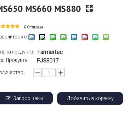
MS650 MS660 MS880
0 Отзывы
оделиться с:
арка продукта:
Farmertec
од Продукта:
PJ88017
оличество:
Запрос цены
Добавить в корзину