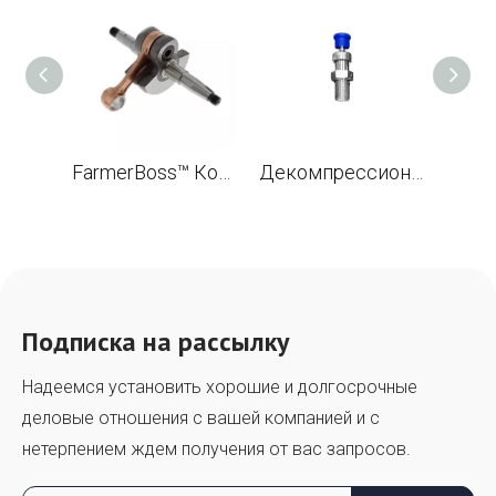
FarmerBoss™ Коленчатый вал для бензопилы Husqvarna 3120XP OEM 503 14 20-74
Декомпрессионный клапан для Husqvarna K950 K960 K970 K1250 K1260 3120K 3120XP 3120 бензопила заменяет OEM 503 66 56-01
Подписка на рассылку
Надеемся установить хорошие и долгосрочные
деловые отношения с вашей компанией и с
нетерпением ждем получения от вас запросов.