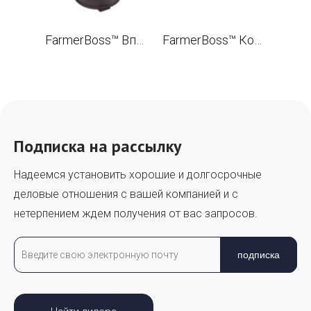
FarmerBoss™ Впускной коллектор (Viton Rubber) для STL TS400 TS800 Бетонорез OEM 4223 141 2200
FarmerBoss™ Комплект масляных уплотнений (Viton Rubber) 15x24x7, 17x28x7 для STL TS400 Бетонорез OEM 9640 003 1570, 9640 003 1745
Подписка на рассылку
Надеемся установить хорошие и долгосрочные
деловые отношения с вашей компанией и с
нетерпением ждем получения от вас запросов.
подписка