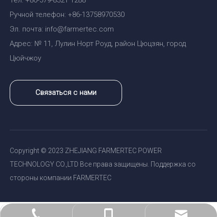
Тел: +86-579-8321 1288
Ручной телефон: +86-13758970530
Эл. почта: info@farmertec.com
Адрес: № 11, Лулин Норт Роуд, район Цюцзян, город
Цюйчжоу
Связаться с нами
Copyright © 2023 ZHEJIANG FARMERTEC POWER
TECHNOLOGY CO.,LTD Все права защищены. Поддержка со
стороны компании FARMERTEC
sales@holzfforma.com
+86-579-82820138
+86-13758970530