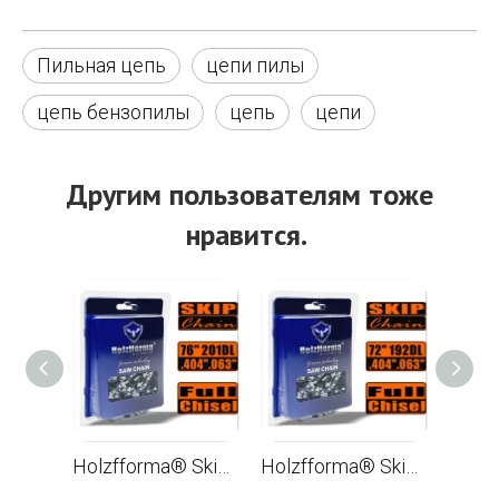
Пильная цепь
цепи пилы
цепь бензопилы
цепь
цепи
Другим пользователям тоже
нравится.
Holzfforma® Skip Chain Full Chisel .404 .063 '' 76 дюймов 201DL цепи для Бензопилы Лезвия и звенья высшего качества
Holzfforma® Skip Chain Full Chisel .404 .063 '' 72 дюймов 192DL цепи для Бензопилы Лезвия и звенья высшего качества