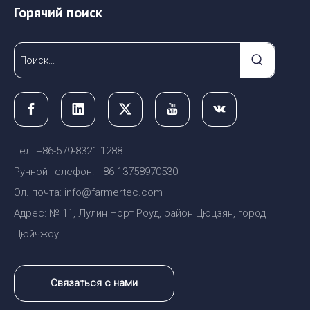
Горячий поиск
Тел: +86-579-8321 1288
Ручной телефон: +86-13758970530
Эл. почта: info@farmertec.com
Адрес: № 11, Лулин Норт Роуд, район Цюцзян, город
Цюйчжоу
Связаться с нами