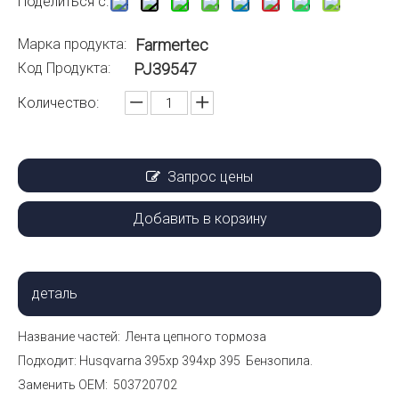
Поделиться с:
Марка продукта:
Farmertec
Код Продукта:
PJ39547
Количество:
Запрос цены
Добавить в корзину
деталь
Название частей:
Лента цепного тормоза
Подходит: Husqvarna 395xp 394xp 395
Бензопила.
Заменить ОЕМ:
503720702