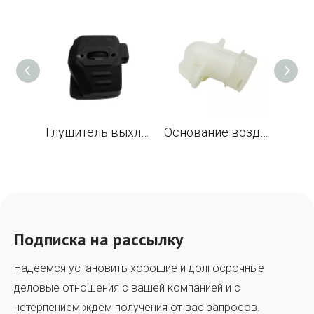
Глушитель выхлопных газов с искровым экраном для Husqvarna 394 394XP 395 395XP бензопилы OEM #503 71 13-04
Основание воздушного фильтра для бензопилы Husqvarna 394 395 заменить OEM 503 96 96-01
Подписка на рассылку
Надеемся установить хорошие и долгосрочные
деловые отношения с вашей компанией и с
нетерпением ждем получения от вас запросов.