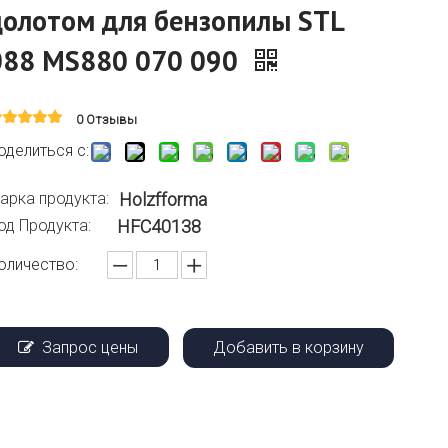
долотом для бензопилы STL
088 MS880 070 090
0 Отзывы
оделиться с:
арка продукта:
Holzfforma
од Продукта:
HFC40138
оличество:
Запрос цены
Добавить в корзину