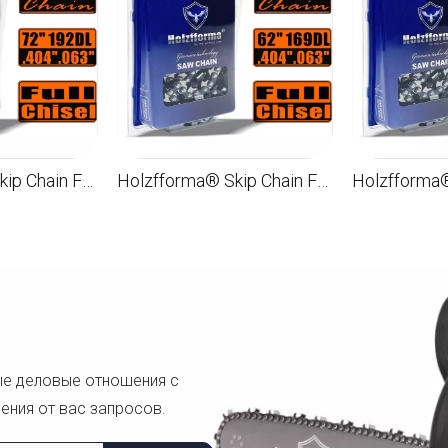
Holzfforma® Skip Chain Full Chisel .404 .063 '' 72 дюймов 192DL цепи для Бензопилы Лезвия и звенья высшего качества
Holzfforma® Skip Chain Full Chisel .404 .063 '' 62 дюймов 169DL цепи для Бензопилы Лезвия и звенья высшего качества
ые деловые отношения с
ения от вас запросов.