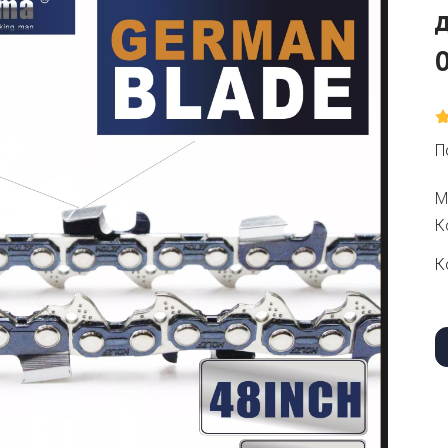
П
М
К
К