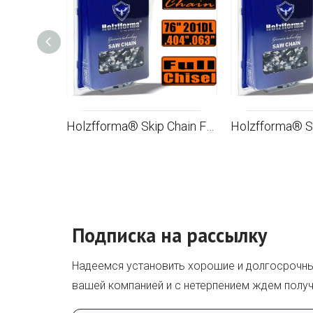
Holzfforma® Skip Chain Full Chisel .404 .063 '' 76 дюймов 201DL цепи для Бензопилы Лезвия и звенья высшего качества
Подписка на рассылку
Надеемся установить хорошие и долгосрочн
вашей компанией и с нетерпением ждем получ