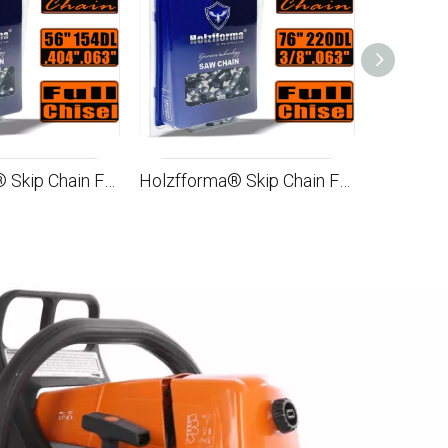
Holzfforma® Skip Chain Full Chisel .404 .063 '' 56 дюймов 154DL цепи для Бензопилы Лезвия и звенья высшего качества
Holzfforma® Skip Chain Full Chisel .3/8'' .063'' 76inch 220DL цепи для Бензопилы Высококачественные немецкие лезвия и звенья