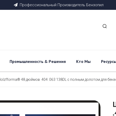
Профессиональный
Производитель
Бензопил

Промышленность & Pешения
Кто Мы
Ресурс
Holzfforma® 48 дюймов .404 .063 138DL с полным долотом для бен