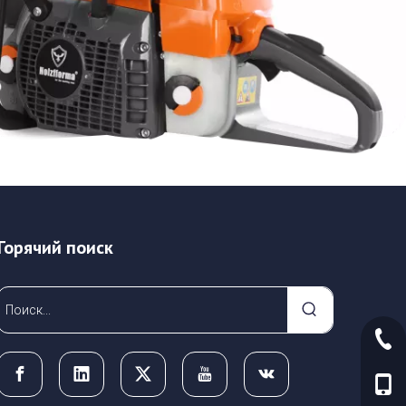
Горячий поиск
+86-
+86-