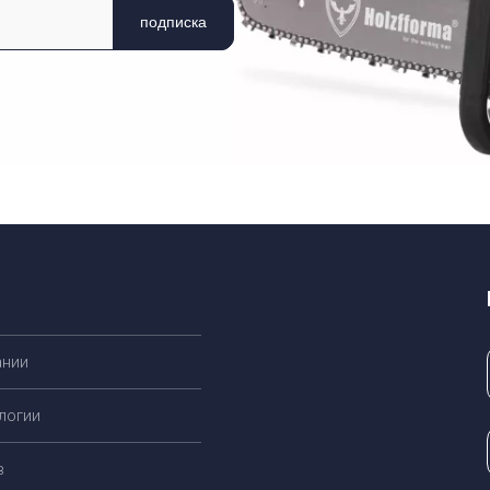
подписка
ании
логии
в