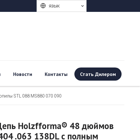
язык
ы
Новости
Контакты
Стать Дилером
зопилы STL 088 MS880 070 090
Цепь Holzfforma® 48 дюймов
.404 .063 138DL с полным