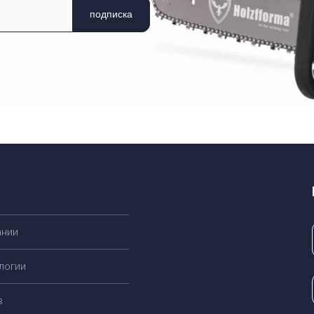
подписка
ании
логии
в