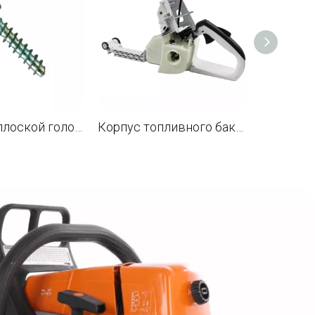
Саморез с плоской головкой IS P4 * 19 для бензопилы STL MS880 088 OEM 9074 478 3076
Корпус топливного бака Задняя ручка в сборе для бензопилы STL MS880 088