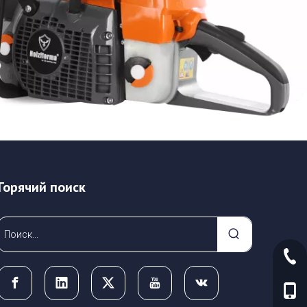
Горячий поиск
+86-
+86-