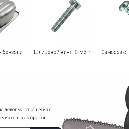
Глушитель для бензопилы STL 088 MS880 OEM 1124 140 0604
Шлицевой винт IS-M6 * 30 для бензопилы STL MS880 088 OEM 9022 341 1370
ые деловые отношения с
ения от вас запросов.