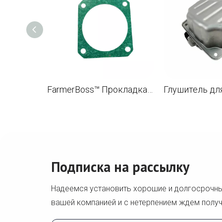
FarmerBoss™ Прокладка цилиндра для STL MS880 088 Щеткорез OEM 1124 029 2310
Подписка на рассылку
Надеемся установить хорошие и долгосрочн
вашей компанией и с нетерпением ждем получ