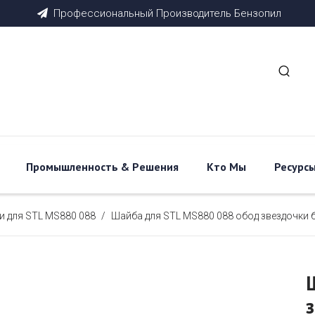
Профессиональный
Производитель
Бензопил

Промышленность & Pешения
Кто Мы
Ресурс
и для STL MS880 088
/
Шайба для STL MS880 088 обод звездочки 