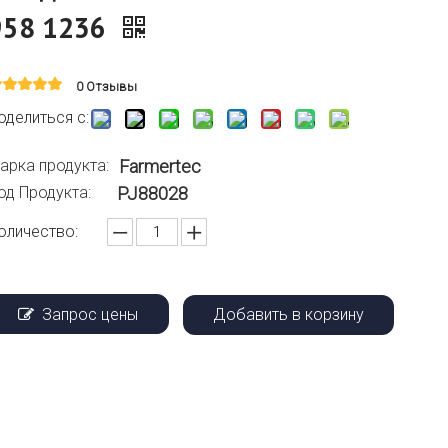
958 1236
0 Отзывы
оделиться с:
арка продукта:
Farmertec
од Продукта:
PJ88028
оличество:
Запрос цены
Добавить в корзину