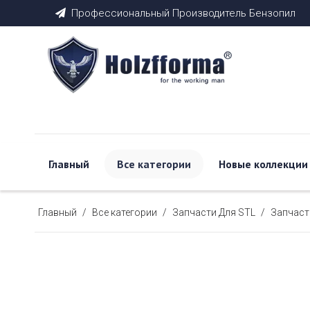
Профессиональный Производитель Бензопил

Главный
Все категории
Новые коллекции
Главный
/
Все категории
/
Запчасти Для STL
/
Запчаст