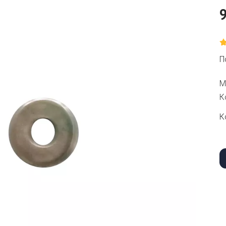
П
М
К
К