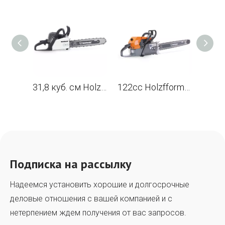
31,8 куб. см Holzfforma® G180EPRO бензин Бензопилы с шиной 16", 40 см.
122cc Holzfforma® G888 Бензин Бензопилы с шиной 48", 122 см.
Подписка на рассылку
Надеемся установить хорошие и долгосрочные
деловые отношения с вашей компанией и с
нетерпением ждем получения от вас запросов.