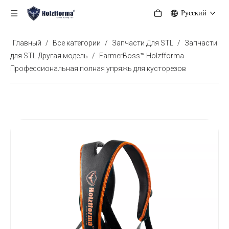
Pусский
Главный
/
Все категории
/
Запчасти Для STL
/
Запчасти
для STL Другая модель
/
FarmerBoss™ Holzfforma
Профессиональная полная упряжь для кусторезов