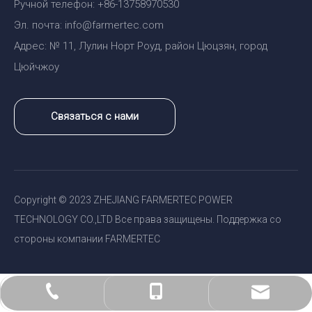
Ручной телефон: +86-13758970530
Эл. почта: info@farmertec.com
Адрес: № 11, Лулин Норт Роуд, район Цюцзян, город
Цюйчжоу
Связаться с нами
Copyright © 2023 ZHEJIANG FARMERTEC POWER
TECHNOLOGY CO.,LTD Все права защищены. Поддержка со
стороны компании FARMERTEC
sales@holzfforma.com
+86-579-82820138
+86-13758970530