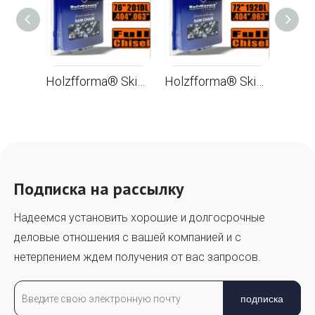
Holzfforma® Skip Chain Full Chisel .404 .063 '' 76 дюймов 201DL цепи для Бензопилы Лезвия и звенья высшего качества
Holzfforma® Skip Chain Full Chisel .404 .063 '' 72 дюймов 192DL цепи для Бензопилы Лезвия и звенья высшего качества
Подписка на рассылку
Надеемся установить хорошие и долгосрочные
деловые отношения с вашей компанией и с
нетерпением ждем получения от вас запросов.
подписка