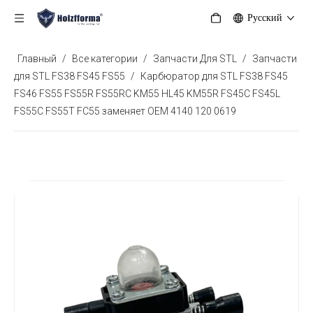
Pусский
Главный
/
Все категории
/
Запчасти Для STL
/
Запчасти
для STL FS38 FS45 FS55
/
Карбюратор для STL FS38 FS45
FS46 FS55 FS55R FS55RC KM55 HL45 KM55R FS45C FS45L
FS55C FS55T FC55 заменяет OEM 4140 120 0619