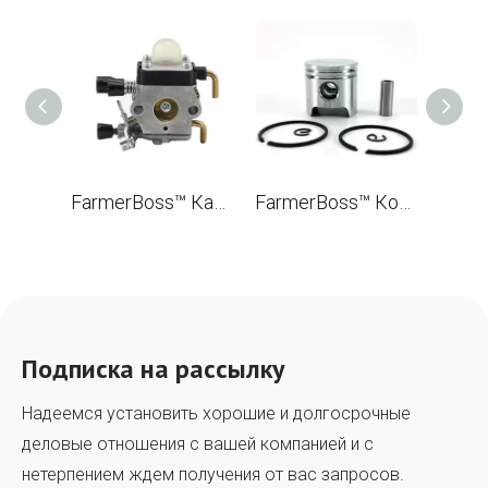
FarmerBoss™ Карбюратор Для STL FS38 FS45 FS46 FS55 FS55R Щеткорез OEM 4140 120 0619
FarmerBoss™ Комплект поршней 34 мм для бензопилы STL FS55 FS55R OEM 4140 030 2000
Подписка на рассылку
Надеемся установить хорошие и долгосрочные
деловые отношения с вашей компанией и с
нетерпением ждем получения от вас запросов.