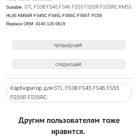
STL FS38 FS45 FS46 FS55 FS55R FS55RC KM55
Suitable:
HL45 KM55R FS45C FS45L FS55C FS55T FC55
Replace OEM:
4140 120 0619
предыдущий:
следующий:
Карбюратор для STL FS38 FS45 FS46 FS55
FS55R FS55RC
Другим пользователям тоже
нравится.