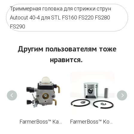
Триммерная головка для стрижки струн
Autocut 40-4 для STL FS160 FS220 FS280
FS290
Другим пользователям тоже
нравится.
FarmerBoss™ Карбюратор Для STL FS38 FS45 FS46 FS55 FS55R Щеткорез OEM 4140 120 0619
FarmerBoss™ Комплект поршней 34 мм для бензопилы STL FS55 FS55R OEM 4140 030 2000