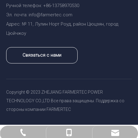
Ручной телефон: +86-13758970530
Эл. почта: info@farmertec.com
Адрес: № 11, Лулин Норт Роуд, район Цюцзян, город
Цюйчжоу
Связаться с нами
Copyright © 2023 ZHEJIANG FARMERTEC POWER
TECHNOLOGY CO.,LTD Все права защищены. Поддержка со
стороны компании FARMERTEC
sales@holzfforma.com
+86-579-82820138
+86-13758970530