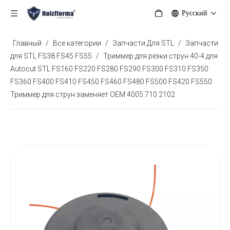
Pусский
Главный
/
Все категории
/
Запчасти Для STL
/
Запчасти
для STL FS38 FS45 FS55
/
Триммер для резки струн 40-4 для
Autocut STL FS160 FS220 FS280 FS290 FS300 FS310 FS350
FS360 FS400 FS410 FS450 FS460 FS480 FS500 FS420 FS550
Триммер для струн заменяет OEM 4005 710 2102