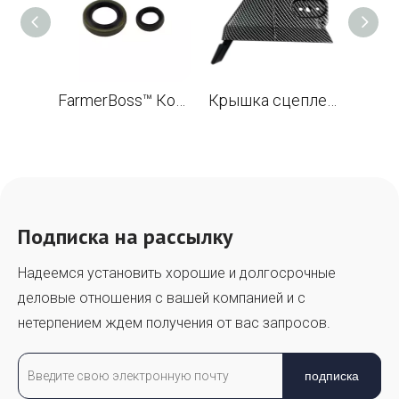
FarmerBoss™ Комплект масляных уплотнений (Viton Rubber) 18x29.6x5/3, 13x19x4 для STL MS382 бензопилы OEM 9640 003 1972, 9640 003 1320
Крышка сцепления звездочки из углеродного волокна для STL 044 046 066 MS440 MS460 MS660 и G660 PRO бензопила OEM 1122 648 0403
Подписка на рассылку
Надеемся установить хорошие и долгосрочные
деловые отношения с вашей компанией и с
нетерпением ждем получения от вас запросов.
подписка