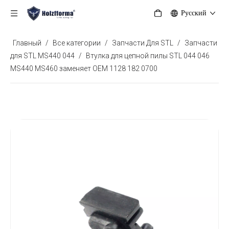
Pусский
Главный
/
Все категории
/
Запчасти Для STL
/
Запчасти
для STL MS440 044
/
Втулка для цепной пилы STL 044 046
MS440 MS460 заменяет OEM 1128 182 0700