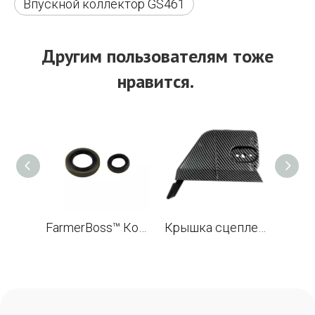
Впускной коллектор GS461
Другим пользователям тоже
нравится.
FarmerBoss™ Комплект масляных уплотнений (Viton Rubber) 18x29.6x5/3, 13x19x4 для STL MS382 бензопилы OEM 9640 003 1972, 9640 003 1320
Крышка сцепления звездочки из углеродного волокна для STL 044 046 066 MS440 MS460 MS660 и G660 PRO бензопила OEM 1122 648 0403