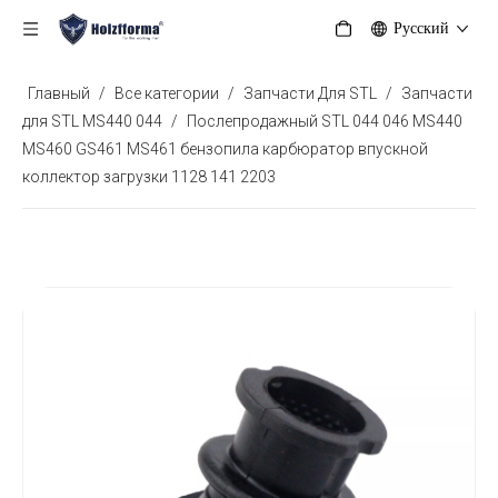
Pусский
Главный
/
Все категории
/
Запчасти Для STL
/
Запчасти
для STL MS440 044
/
Послепродажный STL 044 046 MS440
MS460 GS461 MS461 бензопила карбюратор впускной
коллектор загрузки 1128 141 2203