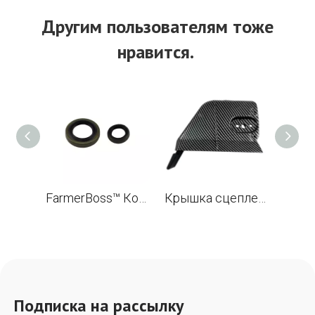
Другим пользователям тоже
нравится.
FarmerBoss™ Комплект масляных уплотнений (Viton Rubber) 18x29.6x5/3, 13x19x4 для STL MS382 бензопилы OEM 9640 003 1972, 9640 003 1320
Крышка сцепления звездочки из углеродного волокна для STL 044 046 066 MS440 MS460 MS660 и G660 PRO бензопила OEM 1122 648 0403
Подписка на рассылку